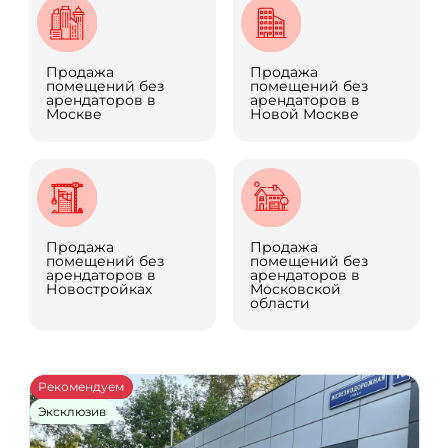
Площадь, м²
Продажа
Продажа
Цена за м²
Общая стоимость
помещений без
помещений без
арендаторов в
арендаторов в
Москве
Новой Москве
Всего объектов: 300
НАЙТИ
НА КАРТЕ
ОЧИСТИТЬ
Продажа
Продажа
помещений без
помещений без
арендаторов в
арендаторов в
Новостройках
Московской
области
Рекомендуем
Эксклюзив