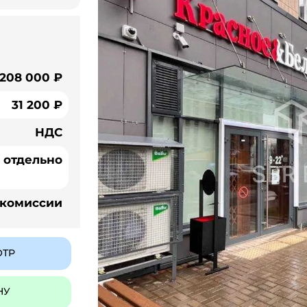
208 000 ₽
31 200 ₽
НДС
 отдельно
 комиссии
ОТР
НУ