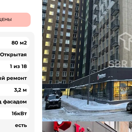
ЦЕНЫ
80 м2
Открытая
1 из 18
ый ремонт
3,2 м
д фасадом
16кВт
есть