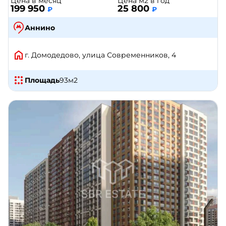
Цена в месяц
Цена м2 в год
199 950
25 800
₽
₽
Аннино
г. Домодедово, улица Современников, 4
Площадь
93
м2