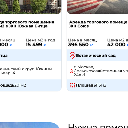
да торгового помещения
Аренда торгового помеще
 м2 в ЖК Южная Битца
ЖК Союз
в месяц
Цена м2 в год
Цена в месяц
Цена м2 в
000
15 499
396 550
42 000
₽
₽
₽
тца
Ботанический сад
г. Москва,
 Ленинский округ, Южный
Сельскохозяйственная ул
ьвар, 4
24Ак1
лощадь
201
м2
Площадь
113
м2
Нужна помощ