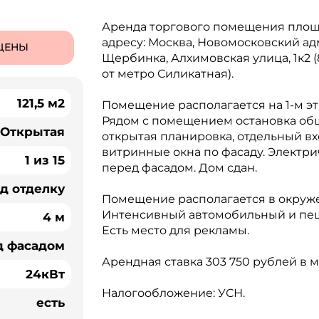
Аренда торгового помещения площа
адресу: Москва, Новомосковский а
ЦЕНЫ
Щербинка, Алхимовская улица, 1к2 
от метро Силикатная).
121,5 м2
Помещение располагается на 1-м э
Рядом с помещением остановка об
Открытая
открытая планировка, отдельный вхо
витринные окна по фасаду. Электри
1 из 15
перед фасадом. Дом сдан.
д отделку
Помещение располагается в окруже
Интенсивный автомобильный и пе
4 м
Есть место для рекламы.
д фасадом
Арендная ставка 303 750 рублей в м
24кВт
Налогообложение: УСН.
есть