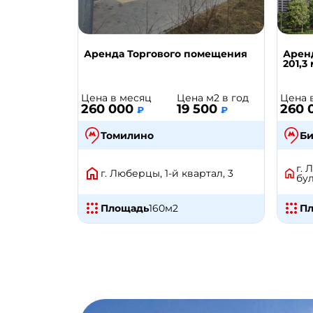
Аренда Торгового помещения
Арен
201,3
Цена в месяц
Цена м2 в год
Цена 
260 000
19 500
260 
₽
₽
Томилино
Би
г.
г. Люберцы, 1-й квартал, 3
бул
Площадь
160
м2
П