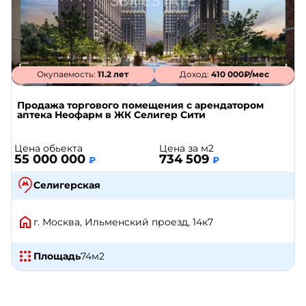
Окупаемость:
11.2 лет
Доход:
410 000₽/мес
Продажа торгового помещения с арендатором
аптека Неофарм в ЖК Селигер Сити
Цена обьекта
Цена за м2
55 000 000
734 509
₽
₽
Селигерская
г. Москва, Ильменский проезд, 14к7
Площадь
74
м2