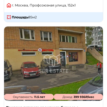
г. Москва, Профсоюзная улица, 152к1
Площадь
85
м2
Окупаемость:
11.5 лет
Доход:
399 936₽/мес