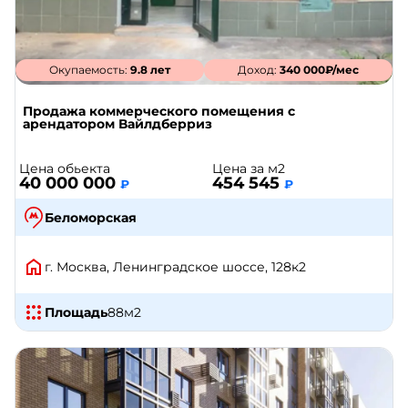
Окупаемость:
9.8 лет
Доход:
340 000₽/мес
Продажа коммерческого помещения с
арендатором Вайлдберриз
Цена обьекта
Цена за м2
40 000 000
454 545
₽
₽
Беломорская
г. Москва, Ленинградское шоссе, 128к2
Площадь
88
м2