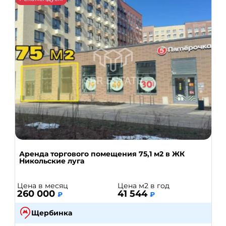
Площадь, м²
Цена за м²
Цена в месяц
Всего объектов: 174
НАЙТИ
НА КАРТЕ
ОЧИСТИТЬ
Аренда торгового помещения 75,1 м2 в ЖК
Никольские луга
Цена в месяц
Цена м2 в год
260 000
41 544
₽
₽
Щербинка