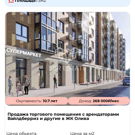
Площадь
73
м2
Окупаемость:
10.7 лет
Доход:
268 000₽/мес
Продажа торгового помещения с арендаторами
Вайлдберриз и другие в ЖК Олива
Цена обьекта
Цена за м2