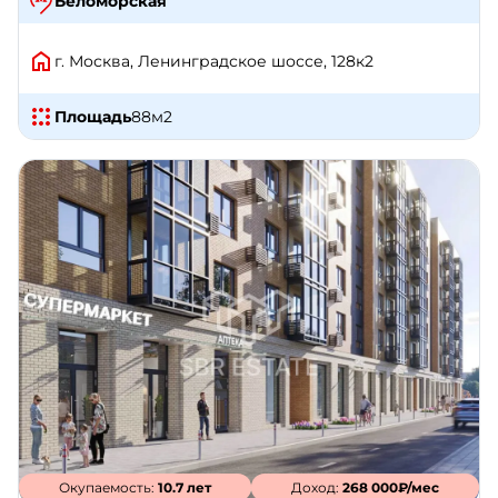
Беломорская
г. Москва, Ленинградское шоссе, 128к2
Площадь
88
м2
Окупаемость:
10.7 лет
Доход:
268 000₽/мес