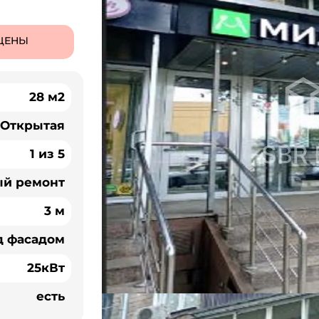
ЦЕНЫ
28 м2
Открытая
1 из 5
ый ремонт
3 м
д фасадом
25кВт
есть