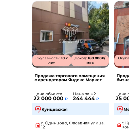
Окупаемость:
10.2
Доход:
180 000₽/
Окупа
лет
мес
Продажа торгового помещения
Прод
с арендатором Яндекс Маркет
бизне
Цена обьекта
Цена за м2
Цена 
22 000 000
244 444
25 0
₽
₽
Кунцевская
М
г. Одинцово, Фасадная улица,
г. 
12
Ком