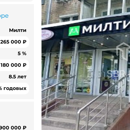
оре
Милти
265 000 ₽
5 %
 180 000 ₽
8.5 лет
% годовых
 900 000 ₽