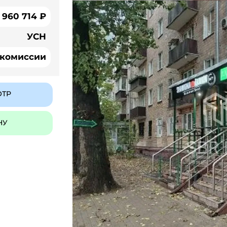
960 714 ₽
УСН
 комиссии
ОТР
НУ