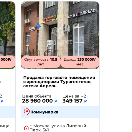
 000₽/
Окупаемость:
10.5
Доход:
230 000₽/
лет
мес
Продажа торгового помещения
м
с арендаторами Турагентство,
аптека Апрель
2
Цена обьекта
Цена за м2
8
28 980 000
349 157
₽
₽
₽
Коммунарка
лица,
г. Москва, улица Липовый
Парк, 5к1