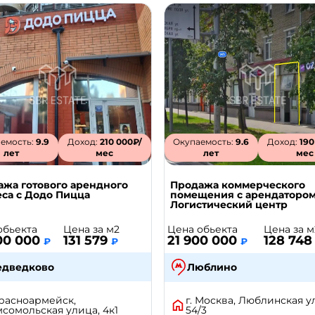
емость:
9.9
Доход:
210 000₽/
Окупаемость:
9.6
Доход:
190
лет
мес
лет
мес
ажа готового арендного
Продажа коммерческого
са с Додо Пицца
помещения с арендаторо
Логистический центр
обьекта
Цена за м2
Цена обьекта
Цена за м
00 000
131 579
21 900 000
128 74
₽
₽
₽
едведково
Люблино
Красноармейск,
г. Москва, Люблинская у
сомольская улица, 4к1
54/3