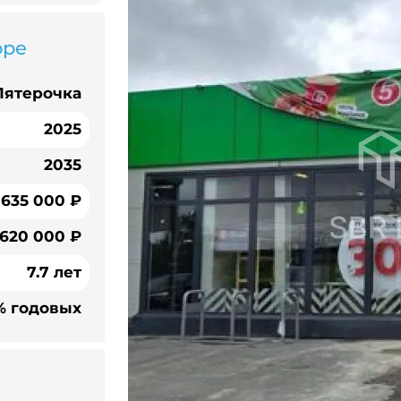
оре
Пятерочка
2025
2035
635 000 ₽
 620 000 ₽
7.7 лет
% годовых