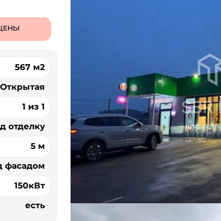
ЦЕНЫ
567 м2
Открытая
1 из 1
д отделку
5 м
д фасадом
150кВт
есть