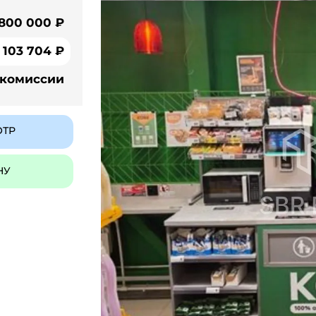
 800 000 ₽
103 704 ₽
 комиссии
ОТР
НУ