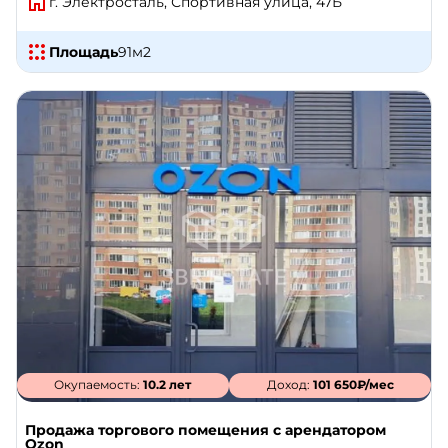
г. Электросталь, Спортивная улица, 47Б
Площадь
91
м2
Окупаемость:
10.2 лет
Доход:
101 650₽/мес
Продажа торгового помещения с арендатором
Ozon