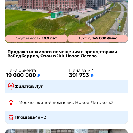
Окупаемость:
10.9 лет
Доход:
145 000₽/мес
Продажа нежилого помещения с арендаторами
Вайлдберриз, Озон в ЖК Новое Летово
Цена обьекта
Цена за м2
19 000 000
391 753
₽
₽
Филатов Луг
г. Москва, жилой комплекс Новое Летово, к3
Площадь
48
м2