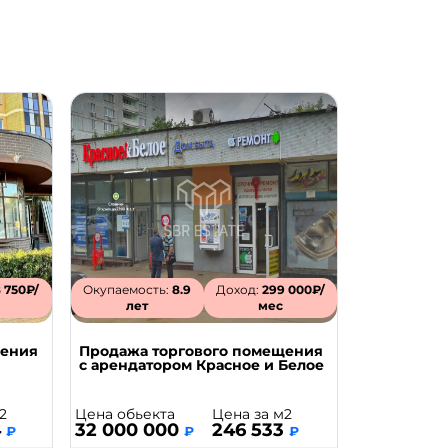
 750₽/
Окупаемость:
8.9
Доход:
299 000₽/
лет
мес
щения
Продажа торгового помещения
с арендатором Красное и Белое
2
Цена обьекта
Цена за м2
4
32 000 000
246 533
₽
₽
₽