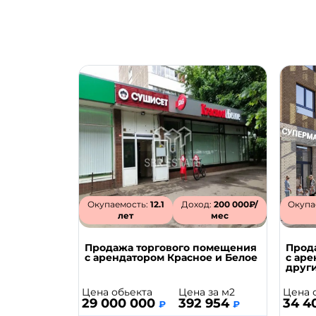
Окупаемость:
12.1
Доход:
200 000₽/
Окупа
лет
мес
Продажа торгового помещения
Прод
с арендатором Красное и Белое
с ар
друг
Цена обьекта
Цена за м2
Цена 
29 000 000
392 954
34 4
₽
₽