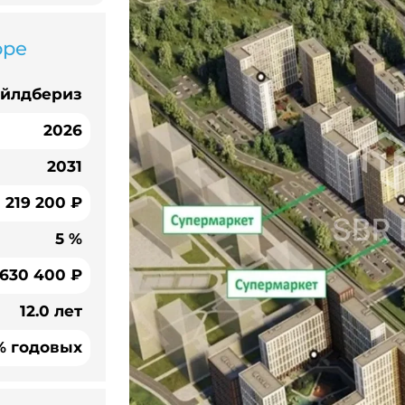
оре
айлдбериз
2026
2031
219 200 ₽
5 %
 630 400 ₽
12.0 лет
% годовых