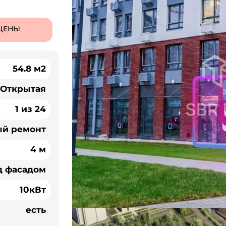
ЦЕНЫ
54.8 м2
Открытая
1 из 24
ый ремонт
4 м
д фасадом
10кВт
есть