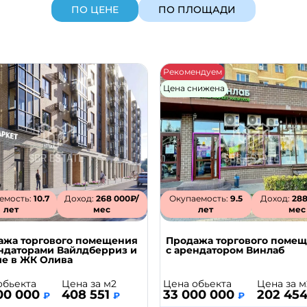
ПО ЦЕНЕ
ПО ПЛОЩАДИ
Рекомендуем
Цена снижена
емость:
10.7
Доход:
268 000₽/
Окупаемость:
9.5
Доход:
288
лет
мес
лет
мес
ажа торгового помещения
Продажа торгового поме
ендаторами Вайлдберриз и
с арендатором Винлаб
ие в ЖК Олива
Цена обьекта
Цена за м
обьекта
Цена за м2
33 000 000
202 45
00 000
408 551
₽
₽
₽