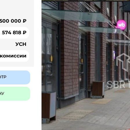
 500 000 ₽
574 818 ₽
УСН
 комиссии
ОТР
НУ