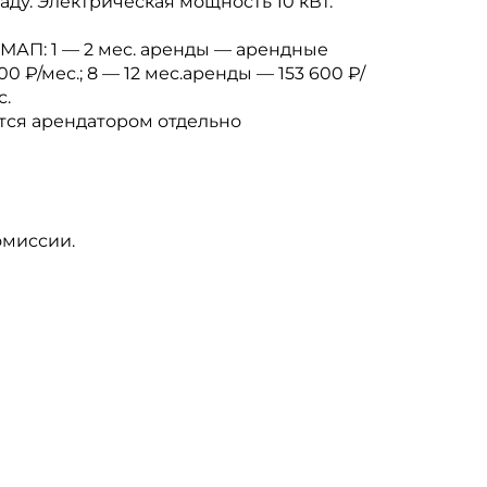
аду. Электрическая мощность 10 кВт.
 МАП: 1 — 2 мес. аренды — арендные
0 ₽/мес.; 8 — 12 мес.аренды — 153 600 ₽/
с.
ся арендатором отдельно
омиссии.