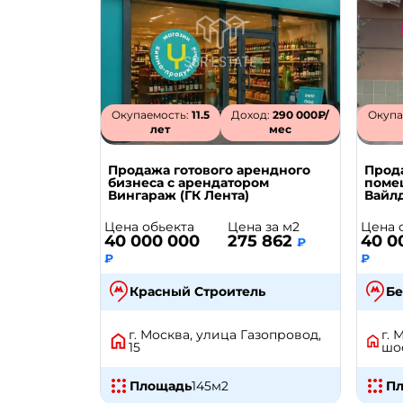
Окупаемость:
11.5
Доход:
290 000₽/
Окупа
лет
мес
Продажа готового арендного
Прод
бизнеса с арендатором
поме
Вингараж (ГК Лента)
Вайл
Цена обьекта
Цена за м2
Цена 
40 000 000
275 862
40 0
₽
₽
₽
Красный Строитель
Бе
г. Москва, улица Газопровод,
г.
15
шос
Площадь
145
м2
П