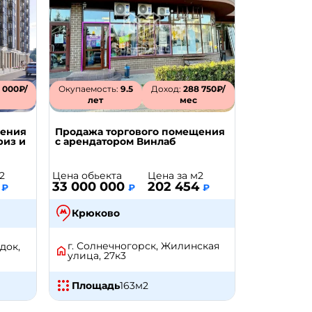
 000₽/
Окупаемость:
9.5
Доход:
288 750₽/
лет
мес
щения
Продажа торгового помещения
риз и
с арендатором Винлаб
Цена обьекта
Цена за м2
2
33 000 000
202 454
1
₽
₽
₽
Крюково
г. Солнечногорск, Жилинская
док,
улица, 27к3
Площадь
163
м2