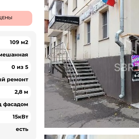
ЦЕНЫ
109 м2
мешанная
0 из 5
ый ремонт
2,8 м
д фасадом
15кВт
есть