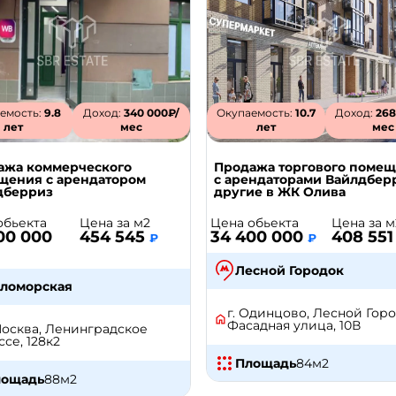
емость:
9.8
Доход:
340 000₽/
Окупаемость:
10.7
Доход:
268
лет
мес
лет
мес
ажа коммерческого
Продажа торгового поме
щения с арендатором
с арендаторами Вайлдбер
дберриз
другие в ЖК Олива
обьекта
Цена за м2
Цена обьекта
Цена за м
00 000
454 545
34 400 000
408 55
₽
₽
Лесной Городок
ломорская
г. Одинцово, Лесной Горо
Фасадная улица, 10В
 Москва, Ленинградское
се, 128к2
Площадь
84
м2
лощадь
88
м2