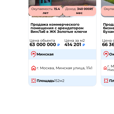
Окупаемость:
15.4
Доход:
340 000₽/
Окупа
лет
мес
Продажа коммерческого
Прод
помещения с арендатором
бизне
ВинЛаб в ЖК Золотые ключи
Бухан
Цена обьекта
Цена за м2
Цена 
63 000 000
414 201
66 3
₽
₽
Минская
О
г. 
г. Москва, Минская улица, 1Гк1
Ниж
Площадь
152
м2
П