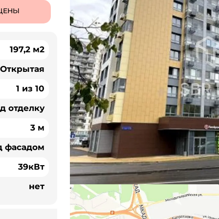
ЦЕНЫ
197,2 м2
Открытая
1 из 10
д отделку
3 м
д фасадом
39кВт
нет