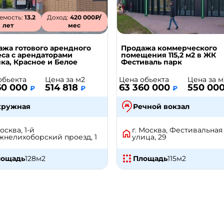
емость:
13.2
Доход:
420 000₽/
лет
мес
ажа готового арендного
Продажа коммерческого
са с арендаторами
помещения 115,2 м2 в ЖК
ка, Красное и Белое
Фестиваль парк
обьекта
Цена за м2
Цена обьекта
Цена за м
60 000
514 818
63 360 000
550 00
₽
₽
₽
кружная
Речной вокзал
Москва, 1-й
г. Москва, Фестивальная
нелихоборский проезд, 1
улица, 29
лощадь
128
м2
Площадь
115
м2