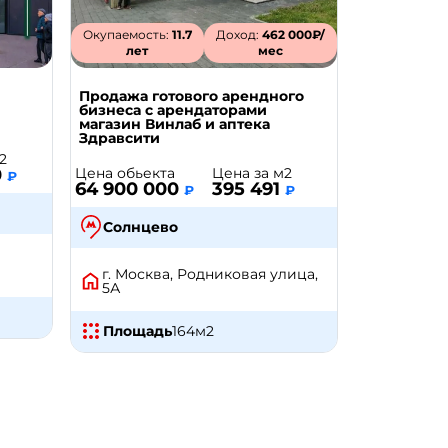
Окупаемость:
11.7
Доход:
462 000₽/
лет
мес
Продажа готового арендного
бизнеса с арендаторами
магазин Винлаб и аптека
Здравсити
2
0
Цена обьекта
Цена за м2
₽
64 900 000
395 491
₽
₽
Солнцево
г. Москва, Родниковая улица,
5А
Площадь
164
м2