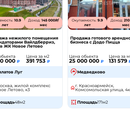
емость:
10.9
Доход:
145 000₽/
Окупаемость:
9.9
Доход:
210
лет
мес
лет
мес
ажа нежилого помещения
Продажа готового арендн
ендаторами Вайлдберриз,
бизнеса с Додо Пицца
 в ЖК Новое Летово
Цена обьекта
Цена за м
обьекта
Цена за м2
25 000 000
131 579
00 000
391 753
₽
₽
₽
Медведково
латов Луг
г. Красноармейск,
Москва, жилой комплекс
Комсомольская улица, 4к
ое Летово, к3
Площадь
171
м2
лощадь
48
м2