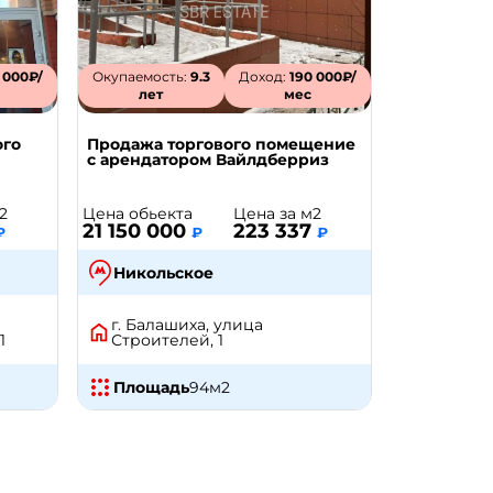
 000₽/
Окупаемость:
9.3
Доход:
190 000₽/
лет
мес
ого
Продажа торгового помещение
с арендатором Вайлдберриз
2
Цена обьекта
Цена за м2
21 150 000
223 337
₽
₽
₽
Никольское
г. Балашиха, улица
1
Строителей, 1
Площадь
94
м2