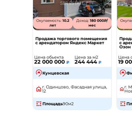
Окупаемость:
10.2
Доход:
180 000₽/
Окупа
лет
мес
Продажа торгового помещения
Прод
с арендатором Яндекс Маркет
с ар
Озон
Цена обьекта
Цена за м2
Цена 
22 000 000
244 444
19 0
₽
₽
Кунцевская
Фи
г. Одинцово, Фасадная улица,
г. 
12
Нов
Площадь
90
м2
П