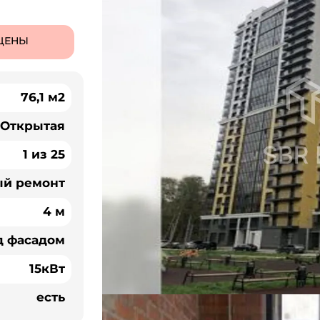
ЦЕНЫ
76,1 м2
Открытая
1 из 25
ый ремонт
4 м
д фасадом
15кВт
есть