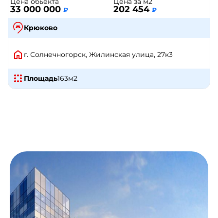
Цена обьекта
Цена за м2
33 000 000
202 454
₽
₽
Крюково
г. Солнечногорск, Жилинская улица, 27к3
Площадь
163
м2