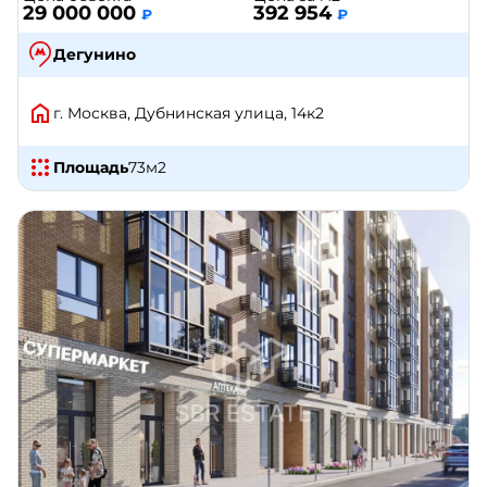
29 000 000
392 954
₽
₽
Дегунино
г. Москва, Дубнинская улица, 14к2
Площадь
73
м2