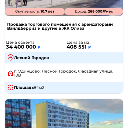
Окупаемость:
10.7 лет
Доход:
268 000₽/мес
Продажа торгового помещения с арендаторами
Вайлдберриз и другие в ЖК Олива
Цена обьекта
Цена за м2
34 400 000
408 551
₽
₽
Лесной Городок
г. Одинцово, Лесной Городок, Фасадная улица,
10В
Площадь
84
м2