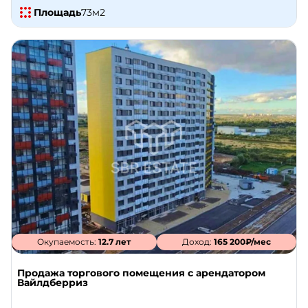
Площадь
73
м2
Окупаемость:
12.7 лет
Доход:
165 200₽/мес
Продажа торгового помещения с арендатором
Вайлдберриз