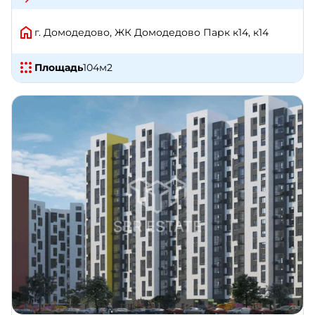
г. Домодедово, ЖК Домодедово Парк к14, к14
Площадь
104
м2