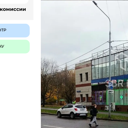
 комиссии
ОТР
НУ