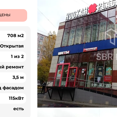
ЦЕНЫ
708 м2
Открытая
1 из 2
ый ремонт
3,5 м
д фасадом
115кВт
есть