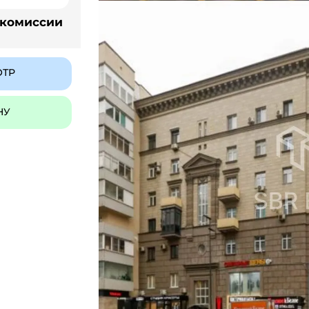
 комиссии
ОТР
НУ