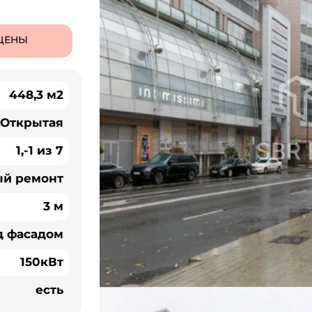
ЦЕНЫ
448,3 м2
Открытая
1,-1 из 7
ый ремонт
3 м
д фасадом
150кВт
есть