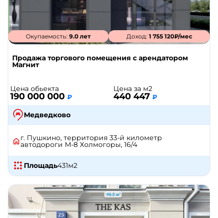
Окупаемость:
9.0 лет
Доход:
1 755 120₽/мес
Продажа торгового помещения с арендатором
Магнит
Цена обьекта
Цена за м2
190 000 000
440 447
₽
₽
Медведково
г. Пушкино, территория 33-й километр
автодороги М-8 Холмогоры, 16/4
Площадь
431
м2