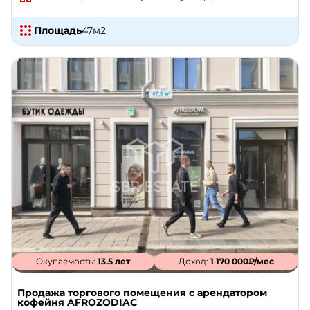
Площадь
47
м2
Окупаемость:
13.5 лет
Доход:
1 170 000₽/мес
Продажа торгового помещения с арендатором
кофейня AFROZODIAC