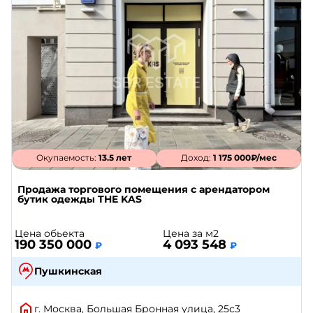
Окупаемость:
13.5 лет
Доход:
1 175 000₽/мес
Продажа торгового помещения с арендатором
бутик одежды THE KAS
Цена обьекта
Цена за м2
190 350 000
4 093 548
₽
₽
Пушкинская
г. Москва, Большая Бронная улица, 25с3