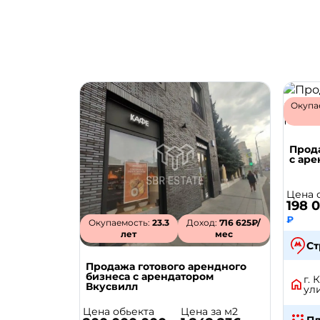
Окупа
Прод
с аре
Цена 
198 
₽
Окупаемость:
23.3
Доход:
716 625₽/
лет
мес
Ст
Продажа готового арендного
бизнеса с арендатором
г.
Вкусвилл
ули
Цена обьекта
Цена за м2
П