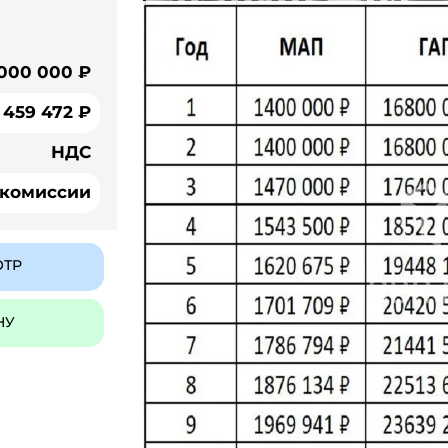
 000 000 ₽
459 472 ₽
НДС
 комиссии
ОТР
НУ