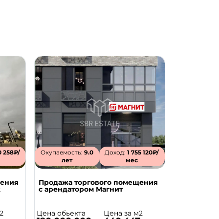
0 258₽/
Окупаемость:
9.0
Доход:
1 755 120₽/
лет
мес
щения
Продажа торгового помещения
к
с арендатором Магнит
2
Цена обьекта
Цена за м2