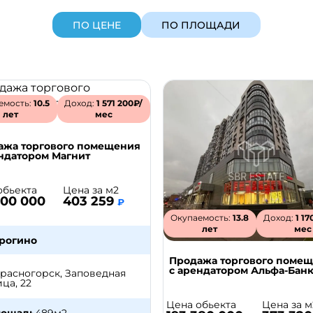
ПО ЦЕНЕ
ПО ПЛОЩАДИ
емость:
10.5
Доход:
1 571 200₽/
лет
мес
ажа торгового помещения
ндатором Магнит
обьекта
Цена за м2
000 000
403 259
₽
Окупаемость:
13.8
Доход:
1 17
лет
мес
рогино
Продажа торгового поме
с арендатором Альфа-Бан
 Красногорск, Заповедная
ца, 22
Цена обьекта
Цена за м
лощадь
489
м2