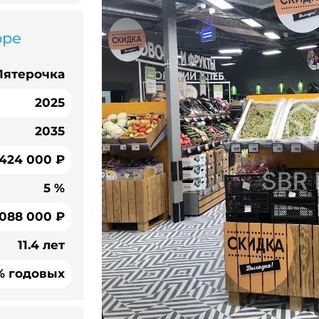
оре
Пятерочка
2025
2035
 424 000 ₽
5 %
 088 000 ₽
11.4 лет
% годовых