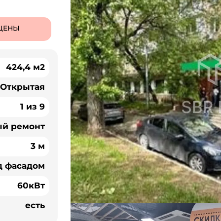
ЦЕНЫ
424,4 м2
Открытая
1 из 9
ый ремонт
3 м
д фасадом
60кВт
есть