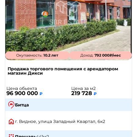
Окупаемость:
10.2 лет
Доход:
792 000₽/мес
Продажа торгового помещения с арендатором
магазин Дикси
Цена обьекта
Цена за м2
96 900 000
219 728
₽
₽
Битца
г. Видное, улица Западный Квартал, 6к2
Площадь
441
м2